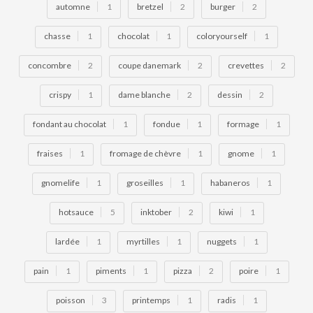
automne
1
bretzel
2
burger
2
chasse
1
chocolat
1
coloryourself
1
concombre
2
coupe danemark
2
crevettes
2
crispy
1
dame blanche
2
dessin
2
fondant au chocolat
1
fondue
1
formage
1
fraises
1
fromage de chèvre
1
gnome
1
gnomelife
1
groseilles
1
habaneros
1
hotsauce
5
inktober
2
kiwi
1
lardée
1
myrtilles
1
nuggets
1
pain
1
piments
1
pizza
2
poire
1
poisson
3
printemps
1
radis
1