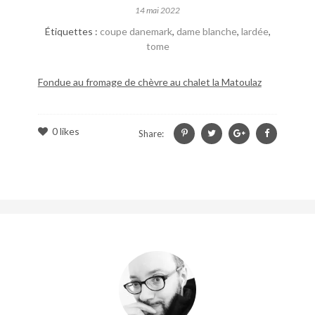
14 mai 2022
Étiquettes :
coupe danemark
,
dame blanche
,
lardée
,
tome
Fondue au fromage de chèvre au chalet la Matoulaz
0
likes
Share: