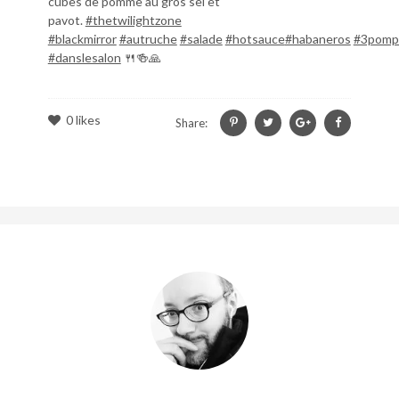
cubes de pomme au gros sel et
pavot.
#thetwilightzone
#blackmirror
#autruche
#salade
#hotsauce
#habaneros
#3pomp
#danslesalon
🍴🍻🙏
0
likes
Share: