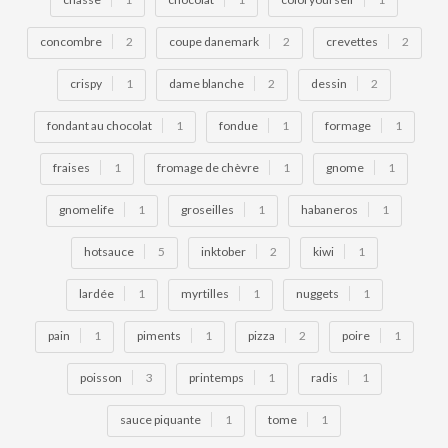
concombre
2
coupe danemark
2
crevettes
2
crispy
1
dame blanche
2
dessin
2
fondant au chocolat
1
fondue
1
formage
1
fraises
1
fromage de chèvre
1
gnome
1
gnomelife
1
groseilles
1
habaneros
1
hotsauce
5
inktober
2
kiwi
1
lardée
1
myrtilles
1
nuggets
1
pain
1
piments
1
pizza
2
poire
1
poisson
3
printemps
1
radis
1
sauce piquante
1
tome
1