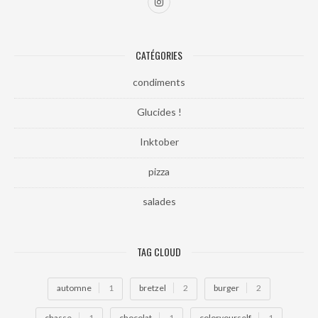
CATÉGORIES
condiments
Glucides !
Inktober
pizza
salades
TAG CLOUD
automne
1
bretzel
2
burger
2
chasse
1
chocolat
1
coloryourself
1