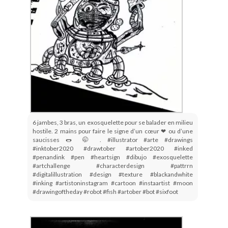
6 jambes, 3 bras, un exosquelette pour se balader en milieu
hostile. 2 mains pour faire le signe d’un cœur ❤ ou d’une
saucisses 🌭 🤭 . #illustrator #arte #drawings
#inktober2020 #drawtober #artober2020 #inked
#penandink #pen #heartsign #dibujo #exosquelette
#artchallenge #characterdesign #pattrrn
#digitalillustration #design #texture #blackandwhite
#inking #artistoninstagram #cartoon #instaartist #moon
#drawingoftheday #robot #fish #artober #bot #sixfoot