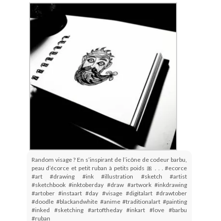
Random visage ? En s’inspirant de l’icône de codeur barbu,
peau d’écorce et petit ruban à petits poids 🎀 . . . #ecorce
#art #drawing #ink #illustration #sketch #artist
#sketchbook #inktoberday #draw #artwork #inkdrawing
#artober #instaart #day #visage #digitalart #drawtober
#doodle #blackandwhite #anime #traditionalart #painting
#inked #sketching #artoftheday #inkart #love #barbu
#ruban