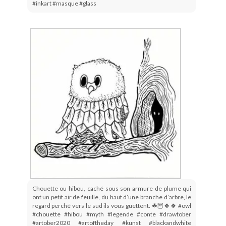
#inkart #masque #glass
Chouette ou hibou, caché sous son armure de plume qui
ont un petit air de feuille, du haut d’une branche d’arbre, le
regard perché vers le sud ils vous guettent. ☘🦉🍀🍀 #owl
#chouette #hibou #myth #legende #conte #drawtober
#artober2020 #artoftheday #kunst #blackandwhite