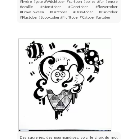
#hydre #gate #Witchtober #cartoon #poiles #fur #encre
#ecaille #Monstober #Goretober #flowertober
#Drawlloween #Orctober #Drawtober #Darktober
#Plastober #Spooktober #Flufftober #Catober #artober
Des sucreries, des gourmandises, voici le choix du mot