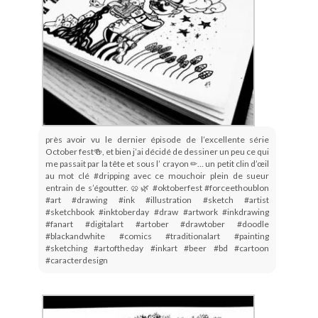
près avoir vu le dernier épisode de l’excellente série
October fest🍻, et bien j’ai décidé de dessiner un peu ce qui
me passait par la tête et sous l’ crayon ✏… un petit clin d’œil
au mot clé #dripping avec ce mouchoir plein de sueur
entrain de s’égoutter. 🥨🌿 #oktoberfest #forceethoublon
#art #drawing #ink #illustration #sketch #artist
#sketchbook #inktoberday #draw #artwork #inkdrawing
#fanart #digitalart #artober #drawtober #doodle
#blackandwhite #comics #traditionalart #painting
#sketching #artoftheday #inkart #beer #bd #cartoon
#caracterdesign