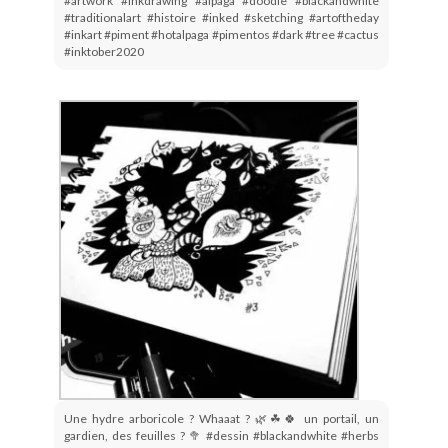
#artwork #inkdrawing #alpaga #doodle #blackandwhite
#traditionalart #histoire #inked #sketching #artoftheday
#inkart #piment #hotalpaga #pimentos #dark #tree #cactus
#inktober2020
Une hydre arboricole ? Whaaat ? 🌿☘🍀 un portail, un
gardien, des feuilles ? 🥦 #dessin #blackandwhite #herbs