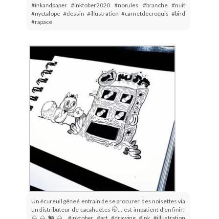
#inkandpaper #inktober2020 #norules #branche #nuit
#nyctalope #dessin #illustration #carnetdecroquis #bird
#rapace
Un écureuil gêneé entrain de se procurer des noisettes via
un distributeur de cacahuètes 🤭… est impatient d’en finir!
🌰🌰🐿🌰 #inktober #art #drawing #ink #illustration