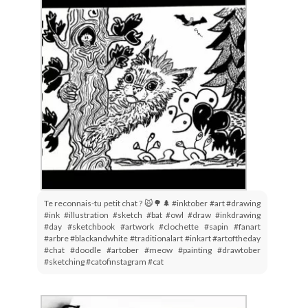
Te reconnais-tu petit chat ? 🙀🌳🌲 #inktober #art #drawing
#ink #illustration #sketch #bat #owl #draw #inkdrawing
#day #sketchbook #artwork #clochette #sapin #fanart
#arbre #blackandwhite #traditionalart #inkart #artoftheday
#chat #doodle #artober #meow #painting #drawtober
#sketching #catofinstagram #cat