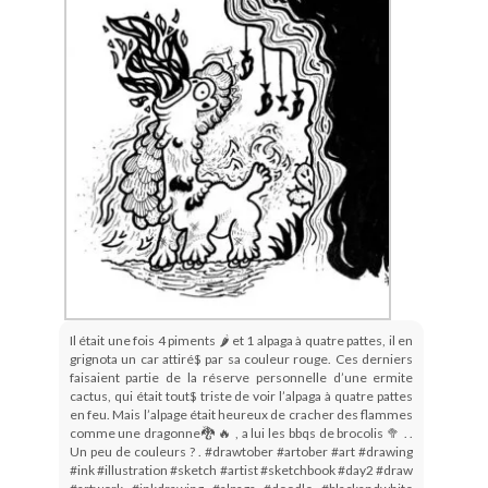
Il était une fois 4 piments 🌶 et 1 alpaga à quatre pattes, il en
grignota un car attiré$ par sa couleur rouge. Ces derniers
faisaient partie de la réserve personnelle d’une ermite
cactus, qui était tout$ triste de voir l’alpaga à quatre pattes
en feu. Mais l’alpage était heureux de cracher des flammes
comme une dragonne🐉 🔥 , a lui les bbqs de brocolis 🥦 . .
Un peu de couleurs ? . #drawtober #artober #art #drawing
#ink #illustration #sketch #artist #sketchbook #day2 #draw