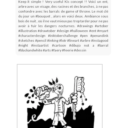
Keep it simple ! Very useful Kis concept !! Voici un ent,
arbre avec un visage, des racines et des branches, à ne pas
confondre avec les barrals de game of throne. Le mot clé
du jour un #bouquet , alors en voici deux. Ambiance sous
bois de nuit , où il ne vaut mieux pas trop tarder pour ne pas
avoir à fuir les dangers nocturnes. #drawings #artober
#illustration #drawtober #design #halloween #ent #myart
#characterdesign #inktoberchallenge #pen #penandink
#sketches #pencil #inking #lotr #lineart #arbre #instagood
#night #instaartist #cartoon #dibujo not a #barral
#blackandwhite #arts #faery #feerie #dessin