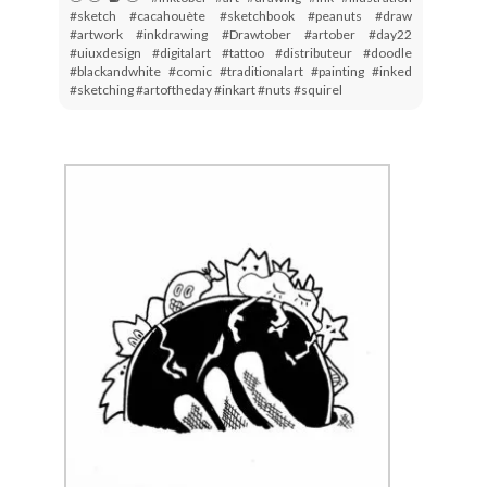
#sketch #cacahouète #sketchbook #peanuts #draw
#artwork #inkdrawing #Drawtober #artober #day22
#uiuxdesign #digitalart #tattoo #distributeur #doodle
#blackandwhite #comic #traditionalart #painting #inked
#sketching #artoftheday #inkart #nuts #squirel