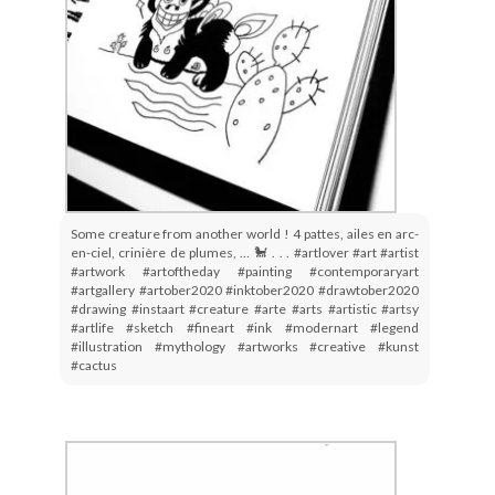
Some creature from another world ! 4 pattes, ailes en arc-
en-ciel, crinière de plumes, … 🐩 . . . #artlover #art #artist
#artwork #artoftheday #painting #contemporaryart
#artgallery #artober2020 #inktober2020 #drawtober2020
#drawing #instaart #creature #arte #arts #artistic #artsy
#artlife #sketch #fineart #ink #modernart #legend
#illustration #mythology #artworks #creative #kunst
#cactus