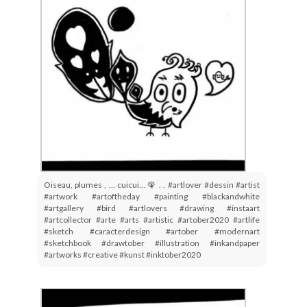
Oiseau, plumes , … cuicui… 🦚 . . #artlover #dessin #artist
#artwork #artoftheday #painting #blackandwhite
#artgallery #bird #artlovers #drawing #instaart
#artcollector #arte #arts #artistic #artober2020 #artlife
#sketch #caracterdesign #artober #modernart
#sketchbook #drawtober #illustration #inkandpaper
#artworks #creative #kunst #inktober2020