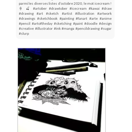
parmi les diverses listes d’octobre 2020, le mot icecream !
🍦 🍒 #artober #drawtober #icecream #kawai #draw
#drawing #art #sketch #artist #illustration #artwork
#drawings #sketchbook #painting #fanart #arte #anime
#pencil #artoftheday #sketching #paint #doodle #design
#creative #illustrator #ink #manga #pencildrawing #sugar
#slurp