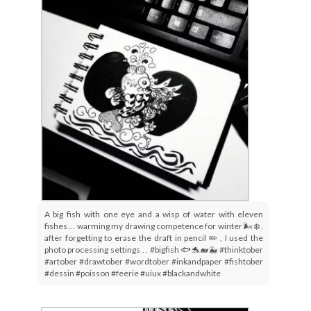
A big fish with one eye and a wisp of water with eleven
fishes … warming my drawing competence for winter 🌬❄ .
after forgetting to erase the draft in pencil ✏ , I used the
photo processing settings . . #bigfish 🐟🐬🐋🐳 #thinktober
#artober #drawtober #wordtober #inkandpaper #fishtober
#dessin #poisson #feerie #uiux #blackandwhite