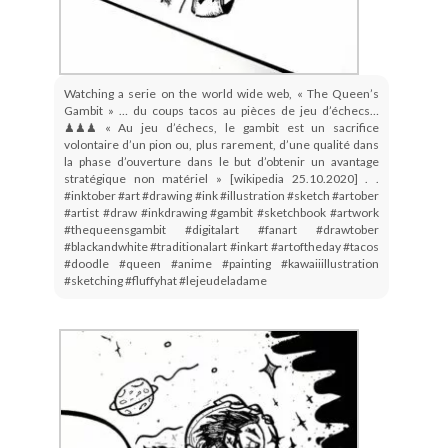
Watching a serie on the world wide web, « The Queen’s
Gambit » … du coups tacos au pièces de jeu d’échecs…
♟♟♟ « Au jeu d’échecs, le gambit est un sacrifice
volontaire d’un pion ou, plus rarement, d’une qualité dans
la phase d’ouverture dans le but d’obtenir un avantage
stratégique non matériel » [wikipedia 25.10.2020] . .
#inktober #art #drawing #ink #illustration #sketch #artober
#artist #draw #inkdrawing #gambit #sketchbook #artwork
#thequeensgambit #digitalart #fanart #drawtober
#blackandwhite #traditionalart #inkart #artoftheday #tacos
#doodle #queen #anime #painting #kawaiiillustration
#sketching #fluffyhat #lejeudeladame