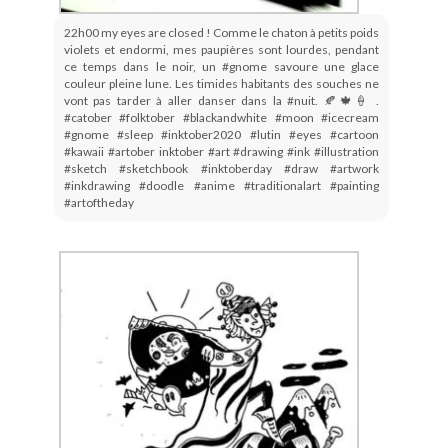
22h00 my eyes are closed ! Comme le chaton à petits poids
violets et endormi, mes paupières sont lourdes, pendant
ce temps dans le noir, un #gnome savoure une glace
couleur pleine lune. Les timides habitants des souches ne
vont pas tarder à aller danser dans la #nuit. 🍂🍁🍦 .
#catober #folktober #blackandwhite #moon #icecream
#gnome #sleep #inktober2020 #lutin #eyes #cartoon
#kawaii #artober inktober #art #drawing #ink #illustration
#sketch #sketchbook #inktoberday #draw #artwork
#inkdrawing #doodle #anime #traditionalart #painting
#artoftheday