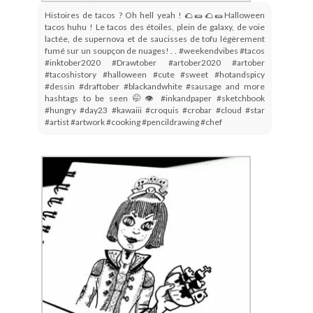
Histoires de tacos ? Oh hell yeah ! 🌮🌯🌮🌯Halloween
tacos huhu ! Le tacos des étoiles, plein de galaxy, de voie
lactée, de supernova et de saucisses de tofu légèrement
fumé sur un soupçon de nuages! . . #weekendvibes #tacos
#inktober2020 #Drawtober #artober2020 #artober
#tacoshistory #halloween #cute #sweet #hotandspicy
#dessin #draftober #blackandwhite #sausage and more
hashtags to be seen 🤭👁 #inkandpaper #sketchbook
#hungry #day23 #kawaiii #croquis #crobar #cloud #star
#artist #artwork #cooking #pencildrawing #chef