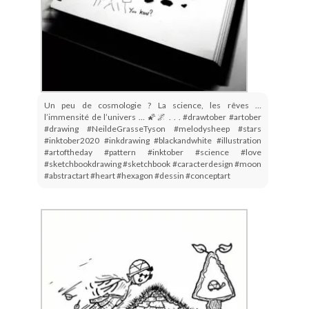
Un peu de cosmologie ? La science, les rêves …
l’immensité de l’univers … 🌠🌌 . . . #drawtober #artober
#drawing #NeildeGrasseTyson #melodysheep #stars
#inktober2020 #inkdrawing #blackandwhite #illustration
#artoftheday #pattern #inktober #science #love
#sketchbookdrawing #sketchbook #caracterdesign #moon
#abstractart #heart #hexagon #dessin #conceptart