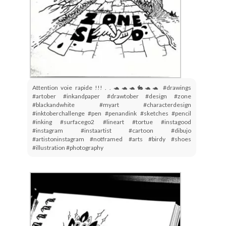
Attention voie rapide !!! . . 🐢🐢🐢🐇🐢🐢 #drawings
#artober #inkandpaper #drawtober #design #zone
#blackandwhite #myart #characterdesign
#inktoberchallenge #pen #penandink #sketches #pencil
#inking #surfacego2 #lineart #tortue #instagood
#instagram #instaartist #cartoon #dibujo
#artistoninstagram #notframed #arts #birdy #shoes
#illustration #photography