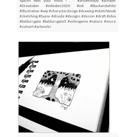
spaces with your mind ! . . #artoftheday #artober
#Drawtober #inktober2020 #ink #blackandwhite
#illustration #wip #characterdesign #drawing #sketchbook
#sketching #faune #druide #designs #dessin #draft #idea
#baldursgate #baldursgate3 #videogame #nature #encre
#cuteart #artworks