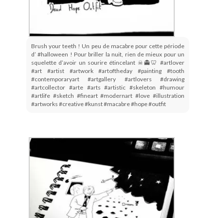
Brush your teeth ! Un peu de macabre pour cette période
d’ #halloween ! Pour briller la nuit, rien de mieux pour un
squelette d’avoir un sourire étincelant ☠👻🦷 #artlover
#art #artist #artwork #artoftheday #painting #tooth
#contemporaryart #artgallery #artlovers #drawing
#artcollector #arte #arts #artistic #skeleton #humour
#artlife #sketch #fineart #modernart #love #illustration
#artworks #creative #kunst #macabre #hope #outfit