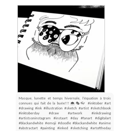
Masque, lunette et temps hivernale, l’équation à trois
connues qui fait de la buée!!!🌨🎭👓 #inktober #art
#drawing #ink #illustration #sketch #artist #sketchbook
#inktoberday #draw #artwork #inkdrawing
#artistsoninstagram #instaart #day #fanart #digitalart
#blackandwhite #emoji #doodle #blackandwhite #anime
#abstractart #painting #inked #sketching #artoftheday