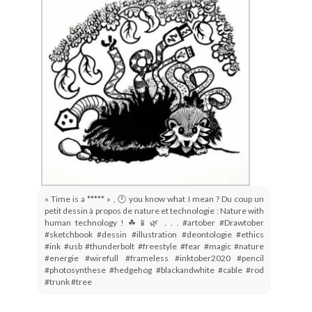
« Time is a ***** » , 🕛 you know what I mean ? Du coup un
petit dessin à propos de nature et technologie : Nature with
human technology ! ☘📱🌿 . . . #artober #Drawtober
#sketchbook #dessin #illustration #deontologie #ethics
#ink #usb #thunderbolt #freestyle #fear #magic #nature
#energie #wirefull #frameless #inktober2020 #pencil
#photosynthese #hedgehog #blackandwhite #cable #rod
#trunk #tree