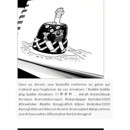
Dans un désert, une bouteille renferme un génie qui
n’attend que l’explosion de ses émotions ! Bubble bubble
plop bubble émotions !!!💬💬💬 . . #draft #sketchbook
#croquis #carnetdecroquis #inkandpaper #artober2020
#Drawtober #bottle #magicalfish #djinn #inktober2020
#emojii #desert #dessin #comic #conceptart #plop comme
une #chaussettes #illustration #artist #magical