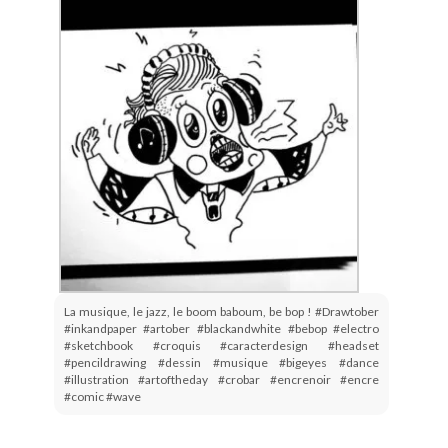
La musique, le jazz, le boom baboum, be bop ! #Drawtober
#inkandpaper #artober #blackandwhite #bebop #electro
#sketchbook #croquis #caracterdesign #headset
#pencildrawing #dessin #musique #bigeyes #dance
#illustration #artoftheday #crobar #encrenoir #encre
#comic #wave