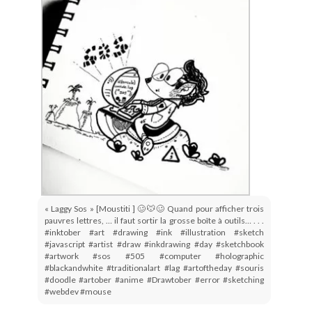
« Laggy Sos » [Moustiti ] 🥴🐭🥴 Quand pour afficher trois
pauvres lettres, … il faut sortir la grosse boîte à outils… . . .
#inktober #art #drawing #ink #illustration #sketch
#javascript #artist #draw #inkdrawing #day #sketchbook
#artwork #sos #505 #computer #holographic
#blackandwhite #traditionalart #lag #artoftheday #souris
#doodle #artober #anime #Drawtober #error #sketching
#webdev #mouse