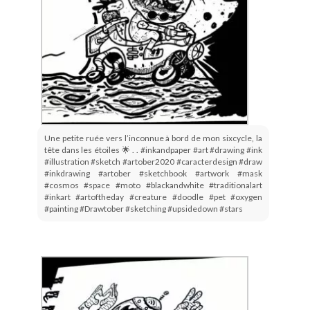
Une petite ruée vers l’inconnue à bord de mon sixcycle, la
tête dans les étoiles 🌟 . . #inkandpaper #art #drawing #ink
#illustration #sketch #artober2020 #caracterdesign #draw
#inkdrawing #artober #sketchbook #artwork #mask
#cosmos #space #moto #blackandwhite #traditionalart
#inkart #artoftheday #creature #doodle #pet #oxygen
#painting #Drawtober #sketching #upsidedown #stars