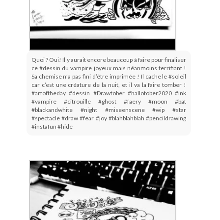
Quoi ? Oui! Il y aurait encore beaucoup à faire pour finaliser
ce #dessin du vampire joyeux mais néanmoins terrifiant !
Sa chemise n’a pas fini d’être imprimée ! Il cache le #soleil
car c’est une créature de la nuit, et il va la faire tomber !
#artoftheday #dessin #Drawtober #hallotober2020 #ink
#vampire #citrouille #ghost #faery #moon #bat
#blackandwhite #night #miseenscene #wip #star
#spectacle #draw #fear #joy #blahblahblah #pencildrawing
#instafun #hide