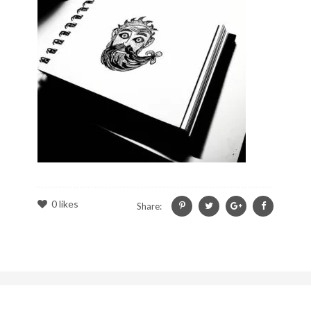
0
likes
Share: