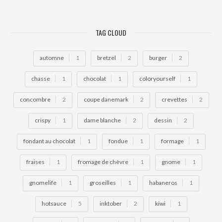
TAG CLOUD
automne
1
bretzel
2
burger
2
chasse
1
chocolat
1
coloryourself
1
concombre
2
coupe danemark
2
crevettes
2
crispy
1
dame blanche
2
dessin
2
fondant au chocolat
1
fondue
1
formage
1
fraises
1
fromage de chèvre
1
gnome
1
gnomelife
1
groseilles
1
habaneros
1
hotsauce
5
inktober
2
kiwi
1