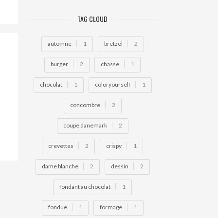
TAG CLOUD
automne
1
bretzel
2
burger
2
chasse
1
chocolat
1
coloryourself
1
concombre
2
coupe danemark
2
crevettes
2
crispy
1
dame blanche
2
dessin
2
fondant au chocolat
1
fondue
1
formage
1