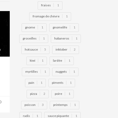
fraises
1
fromage de chèvre
1
gnome
1
gnomelife
1
groseilles
1
habaneros
1
hotsauce
5
inktober
2
kiwi
1
lardée
1
myrtilles
1
nuggets
1
pain
1
piments
1
pizza
2
poire
1
0
poisson
3
printemps
1
radis
1
sauce piquante
1