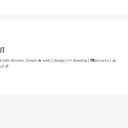
UT
 jolis dessins, Steph 🔥 web | design | ✏ drawing | 📷pictures | 🙏
 of 🔎