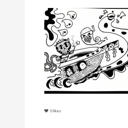
0
likes