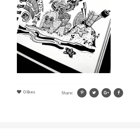
0
likes
Share: