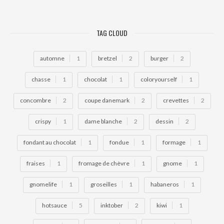
TAG CLOUD
automne
1
bretzel
2
burger
2
chasse
1
chocolat
1
coloryourself
1
concombre
2
coupe danemark
2
crevettes
2
crispy
1
dame blanche
2
dessin
2
fondant au chocolat
1
fondue
1
formage
1
fraises
1
fromage de chèvre
1
gnome
1
gnomelife
1
groseilles
1
habaneros
1
hotsauce
5
inktober
2
kiwi
1